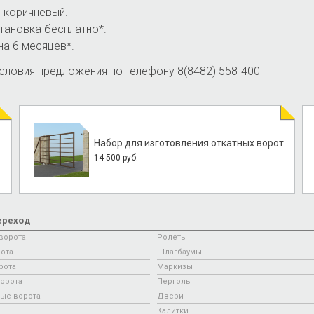
и коричневый.
тановка бесплатно*.
на 6 месяцев*.
условия предложения по телефону 8(8482) 558-400
Набор для изготовления откатных ворот
14 500 руб.
ереход
ворота
Ролеты
ота
Шлагбаумы
рота
Маркизы
орота
Перголы
ые ворота
Двери
Калитки