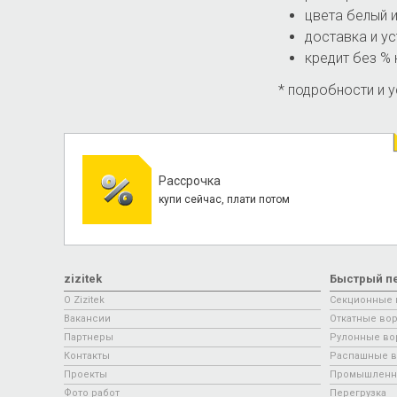
цвета белый 
доставка и ус
кредит без % 
* подробности и 
Рассрочка
купи сейчас, плати потом
zizitek
Быстрый п
О Zizitek
Секционные 
Вакансии
Откатные вор
Партнеры
Рулонные во
Контакты
Распашные в
Проекты
Промышленн
Фото работ
Перегрузка