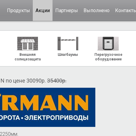
Продукты
Акции
Партнеры
Выполнено
Контакт
Внешняя
Шлагбаумы
Перегрузочное
солнцезащита
оборудование
N по цене 30090р.
35400р.
х2250мм.