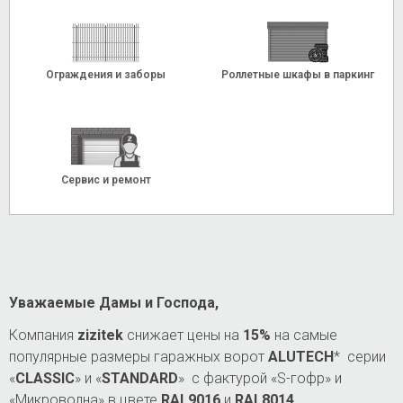
Ограждения и заборы
Роллетные шкафы в паркинг
Сервис и ремонт
Уважаемые Дамы и Господа,
Компания
zizitek
снижает цены на
15%
на самые
популярные размеры гаражных ворот
ALUTECH
* серии
«
CLASSIC
» и «
STANDARD
» с фактурой «S-гофр» и
«Микроволна» в цвете
RAL
9016
и
RAL
8014
.